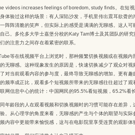
ne videos increases feelings of boredom, study finds
。在短视
亲身体验过这样的场景：有人深陷沙发，手机里传出震耳欲聋的
着一阵阵清脆的笑声，但实际上的感受是满满的无聊感。这人可
自己。多伦多大学士嘉堡分校的Katy Tam博士及其团队的研
我们的注意力之间存在着紧密的联系。
YouTube等在线视频平台上浏览时，那种频繁切换视频或在视频
们的无聊感。这种现象发生的原因是，快速切换减少了观众对视
低了对当前观看内容的参与度，最终导致无聊感的增加。更有趣
换的频率成正比，观看多个短视频所带来的无聊感往往超过了观
互联网信息中心的统计
：中国网民的95.5%看短视频，65.2%
不同年龄段的人在观看视频和切换视频时的习惯可能存在差异，
体验。从心理学的角度来看，无聊感的产生与个体的期望与实际
视频内容中更能带来愉悦感，这与在电影院里享受连贯的观影体