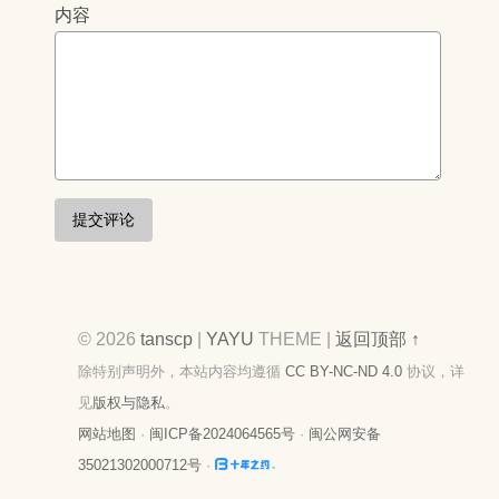
内容
提交评论
© 2026
tanscp
|
YAYU
THEME |
返回顶部 ↑
除特别声明外，本站内容均遵循
CC BY-NC-ND 4.0
协议，详
见
版权与隐私
。
网站地图
·
闽ICP备2024064565号
·
闽公网安备
35021302000712号
·