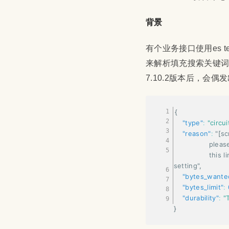
背景
有个业务接口使用es t
来解析填充搜索关键词。最早
7.10.2版本后，会
{
"type"
:
"circu
"reason"
:
 "
[
sc
          
        
setting"
,
"bytes_wante
"bytes_limit"
:
"durability"
:
"
}