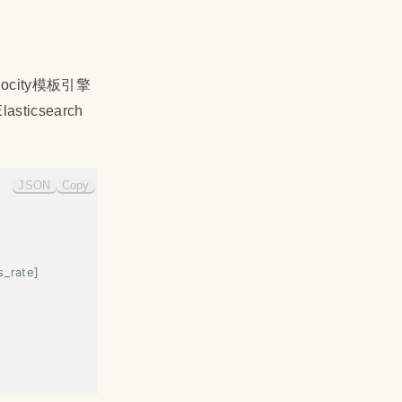
city模板引擎
icsearch
JSON
Copy
s_rate
]