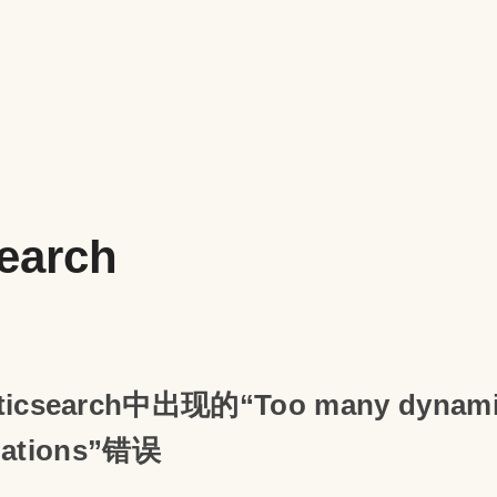
search
icsearch中出现的“Too many dynam
ilations”错误