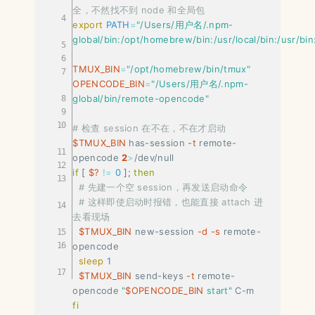
全，不然找不到 node 和全局包
export
PATH
=
"/Users/用户名/.npm-
global/bin:/opt/homebrew/bin:/usr/local/bin:/usr/bin:
TMUX_BIN
=
"/opt/homebrew/bin/tmux"
OPENCODE_BIN
=
"/Users/用户名/.npm-
global/bin/remote-opencode"
# 检查 session 在不在，不在才启动
$TMUX_BIN
 has-session 
-t
 remote-
opencode 
2
>
if
[
$?
!=
0
]
;
then
# 先建一个空 session，再发送启动命令
# 这样即使启动时报错，也能直接 attach 进
去看现场
$TMUX_BIN
 new-session 
-d
-s
 remote-
opencode

sleep
1
$TMUX_BIN
 send-keys 
-t
 remote-
opencode 
"
$OPENCODE_BIN
 start"
fi