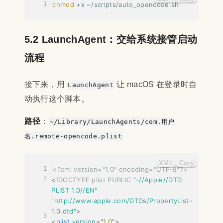
chmod
 +x ~/scripts/auto_opencode.sh
5.2 LaunchAgent：交给系统接管启动
流程
接下来，用
让 macOS 在登录时自
LaunchAgent
动执行这个脚本。
路径
：
~/Library/LaunchAgents/com.用户
名.remote-opencode.plist
XML
Copy
<?xml version="1.0" encoding="UTF-8"?>
<!
DOCTYPE
plist
PUBLIC
"-//Apple//DTD 
PLIST 1.0//EN"
"http://www.apple.com/DTDs/PropertyList-
1.0.dtd"
>
<
plist
version
=
"
1.0
"
>