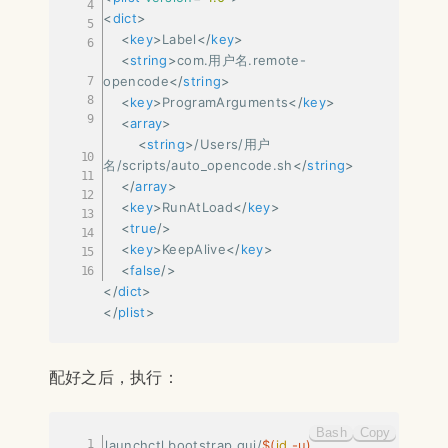
<
dict
>
<
key
>
Label
</
key
>
<
string
>
com.用户名.remote-
opencode
</
string
>
<
key
>
ProgramArguments
</
key
>
<
array
>
<
string
>
/Users/用户
名/scripts/auto_opencode.sh
</
string
>
</
array
>
<
key
>
RunAtLoad
</
key
>
<
true
/>
<
key
>
KeepAlive
</
key
>
<
false
/>
</
dict
>
</
plist
>
配好之后，执行：
Bash
Copy
launchctl bootstrap gui/
$(
id
-u
)